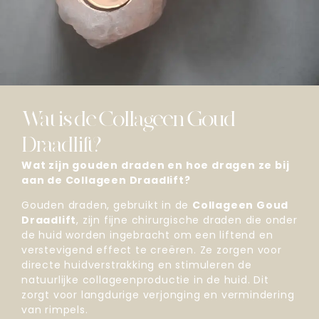
Wat is de Collageen Goud
Draadlift?
Wat zijn gouden draden en hoe dragen ze bij
aan de Collageen Draadlift?
Gouden draden, gebruikt in de
Collageen Goud
Draadlift
, zijn fijne chirurgische draden die onder
de huid worden ingebracht om een liftend en
verstevigend effect te creëren. Ze zorgen voor
directe huidverstrakking en stimuleren de
natuurlijke collageenproductie in de huid. Dit
zorgt voor langdurige verjonging en vermindering
van rimpels.