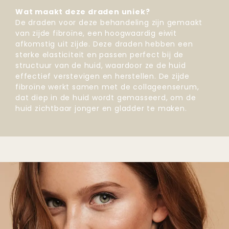
Wat maakt deze draden uniek?
De draden voor deze behandeling zijn gemaakt
van zijde fibroïne, een hoogwaardig eiwit
afkomstig uit zijde. Deze draden hebben een
sterke elasticiteit en passen perfect bij de
structuur van de huid, waardoor ze de huid
effectief verstevigen en herstellen. De zijde
fibroïne werkt samen met de collageenserum,
dat diep in de huid wordt gemasseerd, om de
huid zichtbaar jonger en gladder te maken.